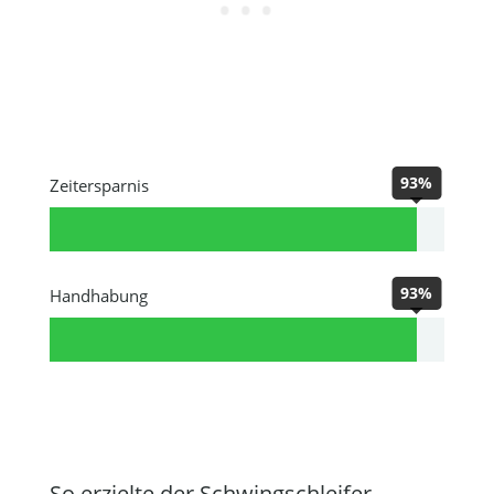
93%
Zeitersparnis
93%
Handhabung
So erzielte der Schwingschleifer