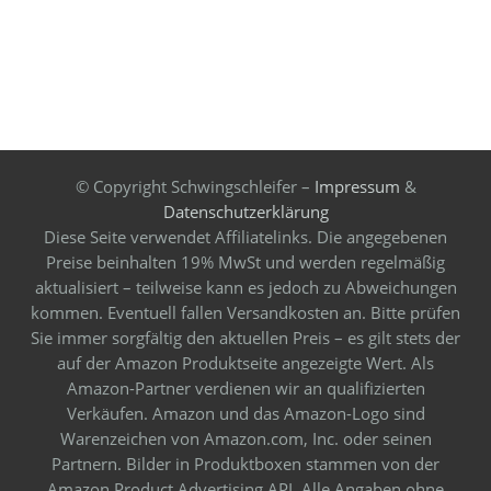
© Copyright Schwingschleifer –
Impressum
&
Datenschutzerklärung
Diese Seite verwendet Affiliatelinks. Die angegebenen
Preise beinhalten 19% MwSt und werden regelmäßig
aktualisiert – teilweise kann es jedoch zu Abweichungen
kommen. Eventuell fallen Versandkosten an. Bitte prüfen
Sie immer sorgfältig den aktuellen Preis – es gilt stets der
auf der Amazon Produktseite angezeigte Wert. Als
Amazon-Partner verdienen wir an qualifizierten
Verkäufen. Amazon und das Amazon-Logo sind
Warenzeichen von Amazon.com, Inc. oder seinen
Partnern. Bilder in Produktboxen stammen von der
Amazon Product Advertising API. Alle Angaben ohne