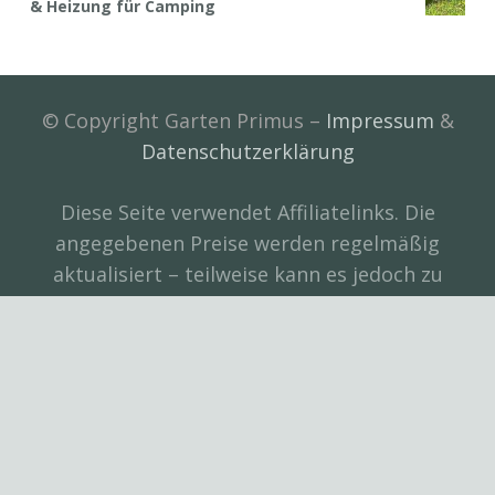
& Heizung für Camping
© Copyright Garten Primus –
Impressum
&
Datenschutzerklärung
Diese Seite verwendet Affiliatelinks. Die
angegebenen Preise werden regelmäßig
aktualisiert – teilweise kann es jedoch zu
Abweichungen kommen. Bitte prüfen Sie
immer sorgfältig den aktuellen Preis. Als
Amazon-Partner verdienen wir an
qualifizierten Verkäufen. Amazon und das
Amazon-Logo sind Warenzeichen von
Amazon.com, Inc. oder seinen Partnern.
Bilder in Produktboxen stammen von der