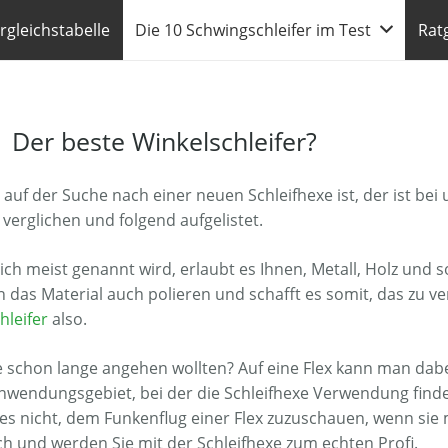
rgleichstabelle
Die 10 Schwingschleifer im Test
Rat
| Der beste Winkelschleifer?
f der Suche nach einer neuen Schleifhexe ist, der ist bei u
verglichen und folgend aufgelistet.
ich meist genannt wird, erlaubt es Ihnen, Metall, Holz und 
n das Material auch polieren und schafft es somit, das zu 
hleifer
also.
ie schon lange angehen wollten? Auf eine Flex kann man da
 Anwendungsgebiet, bei der die Schleifhexe Verwendung find
t es nicht, dem Funkenflug einer Flex zuzuschauen, wenn si
ch und werden Sie mit der Schleifhexe zum echten Profi.