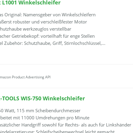
x L1001 Winkelschleifer
s Original: Namensgeber von Winkelschleifern
ßerst robuster und verschleißfester Motor
hutzhaube werkzeuglos verstellbar
acher Getriebekopf: vorteilhaft für enge Stellen
el Zubehör: Schutzhaube, Griff, Stirnlochschlüssel,...
Amazon Product Advertising API
-TOOLS WIS-750 Winkelschleifer
50 Watt, 115 mm Scheibendurchmesser
rbeitet mit 11000 Umdrehungen pro Minute
sätzlicher Handgriff sowohl für Rechts- als auch für Linkshänder
indelarretierung: Schleifscheibenwechsel leicht gemacht