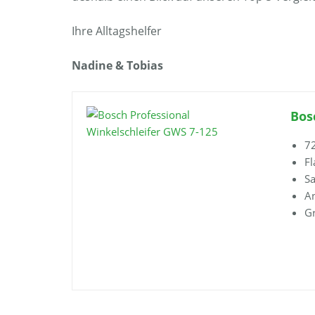
Ihre Alltagshelfer
Nadine & Tobias
Bos
7
Fl
Sa
An
Gr