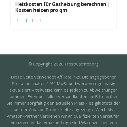
Heizkosten für Gasheizung berechnen |
Kosten heizen pro qm
© Copyright 2020 Frostwächter.org
Diese Seite verwendet Affiliatelinks. Die angegebenen
Preise beinhalten 19% MwSt und werden regelmäßig
aktualisiert – teilweise kann es jedoch zu Abweichungen
kommen. Eventuell fallen Versandkosten an. Bitte prüfen
Sie immer sorgfältig den aktuellen Preis – es gilt stets der
auf der Amazon Produktseite angezeigte Wert. Als
Amazon-Partner verdienen wir an qualifizierten Verkäufen.
Amazon und das Amazon-Logo sind Warenzeichen von