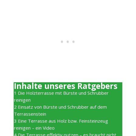
Inhalte unseres Ratgebers
1
Die Holzterrasse mit Bürste und Schrubber
reinigen
2
Einsatz von Bürste und Schrubber auf dem
Terrassenstein
3
Eine Terrasse aus Holz bzw. Feinsteinzeug
reinigen – ein Video
4
Die Terrasse effektiv putzen – es braucht nicht