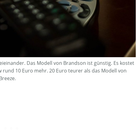
beieinander. Das Modell von Brandson ist günstig. Es kostet
 rund 10 Euro mehr. 20 Euro teurer als das Modell von
Breeze.