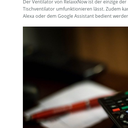
Der Ventilator von RelaxxNow ist der einzige der
Tischventilator umfunktionieren lässt. Zudem ka
Alexa oder dem Google Assistant bedient werden