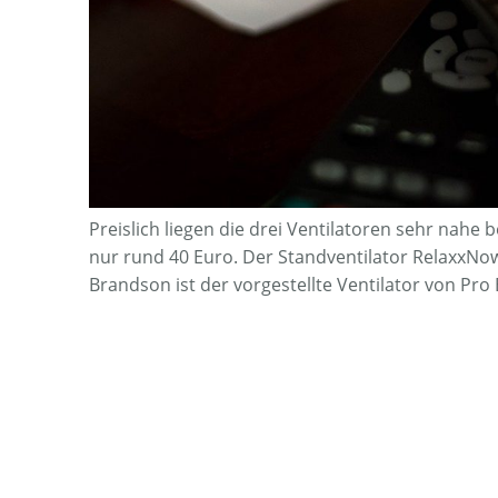
Preislich liegen die drei Ventilatoren sehr nahe 
nur rund 40 Euro. Der Standventilator RelaxxNow
Brandson ist der vorgestellte Ventilator von Pro 