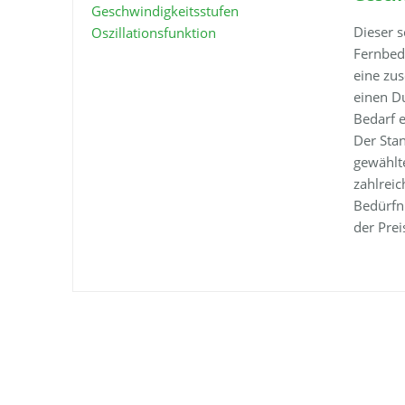
Dieser s
Fernbed
eine zus
einen D
Bedarf e
Der Stan
gewählt
zahlreic
Bedürfni
der Prei