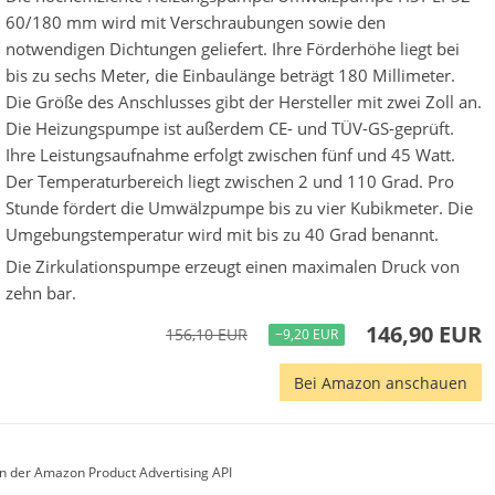
60/180 mm wird mit Verschraubungen sowie den
notwendigen Dichtungen geliefert. Ihre Förderhöhe liegt bei
bis zu sechs Meter, die Einbaulänge beträgt 180 Millimeter.
Die Größe des Anschlusses gibt der Hersteller mit zwei Zoll an.
Die Heizungspumpe ist außerdem CE- und TÜV-GS-geprüft.
Ihre Leistungsaufnahme erfolgt zwischen fünf und 45 Watt.
Der Temperaturbereich liegt zwischen 2 und 110 Grad. Pro
Stunde fördert die Umwälzpumpe bis zu vier Kubikmeter. Die
Umgebungstemperatur wird mit bis zu 40 Grad benannt.
Die Zirkulationspumpe erzeugt einen maximalen Druck von
zehn bar.
146,90 EUR
156,10 EUR
−9,20 EUR
Bei Amazon anschauen
von der Amazon Product Advertising API