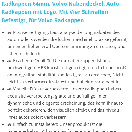
Radkappen 64mm, Volvo Nabendeckel, Auto-
Radkappen mit Logo, Mit Vier Schnallen
Befestigt, für Volvo Radkappen
🚗 Präzise Fertigung: Laut analyse der originaldaten des
automodells werden die löcher maschinell präzise geformt,
um einen hohen grad Übereinstimmung zu erreichen, und
fallen nicht leicht.
🚗 Exzellente Qualität: Die radnabenkappen ist aus
hochwertigem ABS kunststoff gefertigt, um ein hohes maß
an integration, stabilität und festigkeit zu erreichen, Nicht
leicht zu verformen, kratzfest und hat eine zarte haptik.
🚗 Visuelle Effekte verbessern: Unsere radkappen haben
exquisite verarbeitung, glatte und auffällige linien,
dynamische und elegante erscheinung, das kann ihr auto
perfekt dekorieren, den visuellen effekt und das niveau
ihres autos sofort verbessern.
🚗 Einfach zu Installieren: Unser produkt ist die
nabendeckel mit 4 karten, einfachere und bequemere