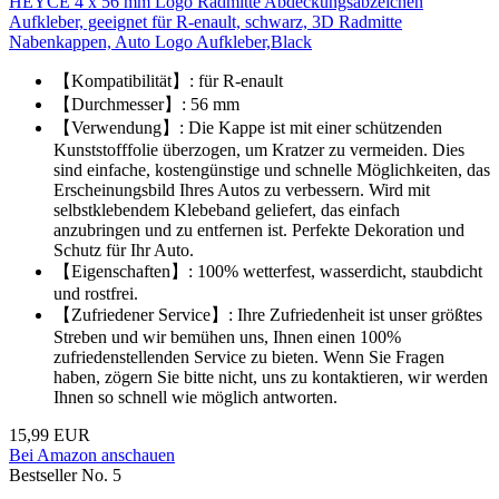
HEYCE 4 x 56 mm Logo Radmitte Abdeckungsabzeichen
Aufkleber, geeignet für R-enault, schwarz, 3D Radmitte
Nabenkappen, Auto Logo Aufkleber,Black
【Kompatibilität】: für R-enault
【Durchmesser】: 56 mm
【Verwendung】: Die Kappe ist mit einer schützenden
Kunststofffolie überzogen, um Kratzer zu vermeiden. Dies
sind einfache, kostengünstige und schnelle Möglichkeiten, das
Erscheinungsbild Ihres Autos zu verbessern. Wird mit
selbstklebendem Klebeband geliefert, das einfach
anzubringen und zu entfernen ist. Perfekte Dekoration und
Schutz für Ihr Auto.
【Eigenschaften】: 100% wetterfest, wasserdicht, staubdicht
und rostfrei.
【Zufriedener Service】: Ihre Zufriedenheit ist unser größtes
Streben und wir bemühen uns, Ihnen einen 100%
zufriedenstellenden Service zu bieten. Wenn Sie Fragen
haben, zögern Sie bitte nicht, uns zu kontaktieren, wir werden
Ihnen so schnell wie möglich antworten.
15,99 EUR
Bei Amazon anschauen
Bestseller No. 5