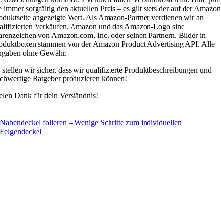
e immer sorgfältig den aktuellen Preis – es gilt stets der auf der Amazon
oduktseite angezeigte Wert. Als Amazon-Partner verdienen wir an
alifizierten Verkäufen. Amazon und das Amazon-Logo sind
renzeichen von Amazon.com, Inc. oder seinen Partnern. Bilder in
oduktboxen stammen von der Amazon Product Advertising API. Alle
gaben ohne Gewähr.
 stellen wir sicher, dass wir qualifizierte Produktbeschreibungen und
chwertige Ratgeber produzieren können!
elen Dank für dein Verständnis!
Autowaschhandschuh Vergleich – Felgenhandschuhe im
Felgen & Felgendeckel sind verkratzt – Zahlt die Vollkasko
Reifen selber gestalten, Top oder Flop? Wir geben Ihnen
Radkappen lackieren Anleitung (3 Schritte zum
Radkappen 17 Zoll – Original Radzierblenden in Schwarz,
Radkappen 13 Zoll – Radzierblenden in Schwarz, Chrom
Nabendeckel in Rot (Die besten Felgendeckel &
Kia Radkappen im Vergleich (Radzierblenden für Picanto,
Nabendeckel folieren – Wenige Schritte zum individuellen
© 2022 felgendeckel-kaufen.de |
Impressum
|
Datenschutz
Test Video
Versicherung?
Tipps!
Reifen auf Felge ziehen | DIY Kosten vs. Preis in Werkstatt
individuellen Radblenden Lack)
Chrom, Rot, Blau, Silber uvm.
uvm.
Nabenkappen)
Ceed & Co.)
Felgendeckel