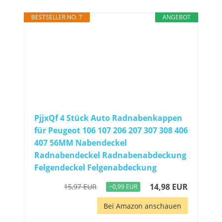
BESTSELLER NO. 7
ANGEBOT
PjjxQf 4 Stück Auto Radnabenkappen
für Peugeot 106 107 206 207 307 308 406
407 56MM Nabendeckel
Radnabendeckel Radnabenabdeckung
Felgendeckel Felgenabdeckung
14,98 EUR
15,97 EUR
−0,99 EUR
Bei Amazon anschauen