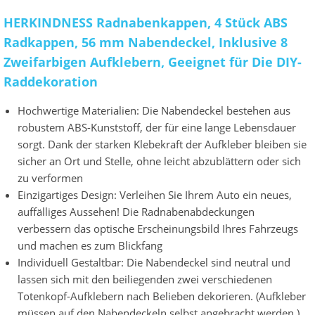
HERKINDNESS Radnabenkappen, 4 Stück ABS
Radkappen, 56 mm Nabendeckel, Inklusive 8
Zweifarbigen Aufklebern, Geeignet für Die DIY-
Raddekoration
Hochwertige Materialien: Die Nabendeckel bestehen aus
robustem ABS-Kunststoff, der für eine lange Lebensdauer
sorgt. Dank der starken Klebekraft der Aufkleber bleiben sie
sicher an Ort und Stelle, ohne leicht abzublättern oder sich
zu verformen
Einzigartiges Design: Verleihen Sie Ihrem Auto ein neues,
auffälliges Aussehen! Die Radnabenabdeckungen
verbessern das optische Erscheinungsbild Ihres Fahrzeugs
und machen es zum Blickfang
Individuell Gestaltbar: Die Nabendeckel sind neutral und
lassen sich mit den beiliegenden zwei verschiedenen
Totenkopf-Aufklebern nach Belieben dekorieren. (Aufkleber
müssen auf den Nabendeckeln selbst angebracht werden.)