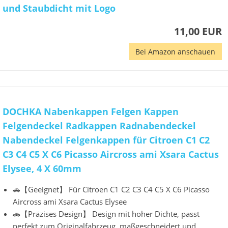
und Staubdicht mit Logo
11,00 EUR
Bei Amazon anschauen
DOCHKA Nabenkappen Felgen Kappen
Felgendeckel Radkappen Radnabendeckel
Nabendeckel Felgenkappen für Citroen C1 C2
C3 C4 C5 X C6 Picasso Aircross ami Xsara Cactus
Elysee, 4 X 60mm
🚗【Geeignet】 Für Citroen C1 C2 C3 C4 C5 X C6 Picasso
Aircross ami Xsara Cactus Elysee
🚗【Präzises Design】 Design mit hoher Dichte, passt
perfekt zum Originalfahrzeug, maßgeschneidert und