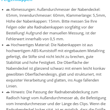
🚗 Abmessungen: Außendurchmesser der Nabendeckel:
65mm, Innendurchmesser: 60mm, Klammerlänge: 5,5mm,
Höhe der Nabenkappen: 15mm. Bitte messen Sie Ihre
Felgen oder alte Radnabenkappen sorgfältig vor der
Bestellung! Aufgrund der manuellen Messung, ist der
Fehlerwert innerhalb von 0,5 mm.
🚗 Hochwertiges Material: Die Nabenkappen ist aus
hochwertigem ABS-Kunststoff mit eingebautem Metallring
gefertigt, die Stifte sind nicht leicht zu brechen, gute
Stabilität und hohe Festigkeit. Die Oberfläche der
Nabendeckel ist glänzend schwarz mit einem leicht konkav
gewölbten Oberflächendesign, glatt und strukturiert, mit
exquisiter Verarbeitung und glatten, ins Auge fallenden
Linien.
🚗 Hinweis: Die Passung der Radnabenabdeckung zum
Radloch hängt vom Außendurchmesser ab, die Befestigung
vom Innendurchmesser und der Länge des Clips. Wenn die
Radnabendeckel locker sitzt, ist es möglich, dass die Größe