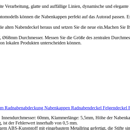
e Verarbeitung, glatte und auffällige Linien, dynamische und elegante
modells können die Nabenkappen perfekt auf das Autorad passen. Es ist 
die alten Nabendeckel heraus und setzen Sie die neue ein.Machen Sie 
, Ø68mm Durchmesser. Messen Sie die Größe des zentralen Durchmesse
on lokalen Produkten unterscheiden können.
Radnabenabdeckung Nabenkappen Radnabendeckel Felgendeckel F
Innendurchmesser: 60mm, Klammerlänge: 5,5mm, Höhe der Nabenkapp
, ist der Fehlerwert innerhalb von 0,5 mm.
 ABS-Kunststoff mit eingebautem Metallring gefertigt, die Stifte sind n