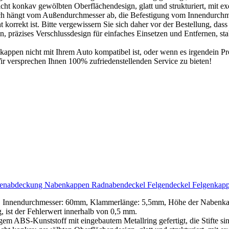
ht konkav gewölbten Oberflächendesign, glatt und strukturiert, mit exq
 hängt vom Außendurchmesser ab, die Befestigung vom Innendurchme
t korrekt ist. Bitte vergewissern Sie sich daher vor der Bestellung, dass
räzises Verschlussdesign für einfaches Einsetzen und Entfernen, stabil
kappen nicht mit Ihrem Auto kompatibel ist, oder wenn es irgendein Pro
ir versprechen Ihnen 100% zufriedenstellenden Service zu bieten!
bdeckung Nabenkappen Radnabendeckel Felgendeckel Felgenkappen
Innendurchmesser: 60mm, Klammerlänge: 5,5mm, Höhe der Nabenkapp
, ist der Fehlerwert innerhalb von 0,5 mm.
 ABS-Kunststoff mit eingebautem Metallring gefertigt, die Stifte sind n