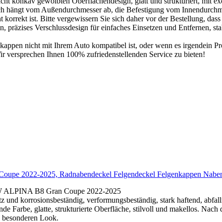
ht konkav gewölbten Oberflächendesign, glatt und strukturiert, mit exq
 hängt vom Außendurchmesser ab, die Befestigung vom Innendurchme
t korrekt ist. Bitte vergewissern Sie sich daher vor der Bestellung, dass
räzises Verschlussdesign für einfaches Einsetzen und Entfernen, stabil
kappen nicht mit Ihrem Auto kompatibel ist, oder wenn es irgendein Pro
ir versprechen Ihnen 100% zufriedenstellenden Service zu bieten!
n Coupe 2022-2025, Radnabendeckel Felgendeckel Felgenkappen N
MW ALPINA B8 Gran Coupe 2022-2025
atz und korrosionsbeständig, verformungsbeständig, stark haftend, abf
de Farbe, glatte, strukturierte Oberfläche, stilvoll und makellos. Nac
n besonderen Look.