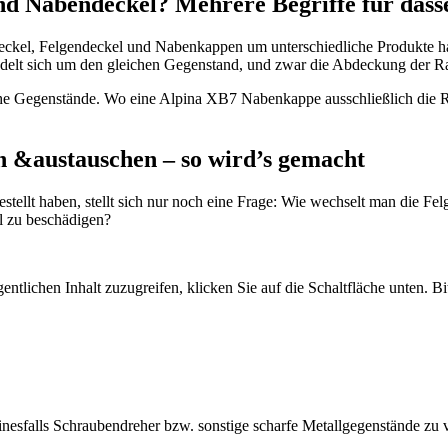
d Nabendeckel? Mehrere Begriffe für dass
eckel, Felgendeckel und Nabenkappen um unterschiedliche Produkte han
andelt sich um den gleichen Gegenstand, und zwar die Abdeckung der 
e Gegenstände. Wo eine Alpina XB7 Nabenkappe ausschließlich die R
 &austauschen – so wird’s gemacht
llt haben, stellt sich nur noch eine Frage: Wie wechselt man die Fel
l zu beschädigen?
entlichen Inhalt zuzugreifen, klicken Sie auf die Schaltfläche unten. B
inesfalls Schraubendreher bzw. sonstige scharfe Metallgegenstände zu