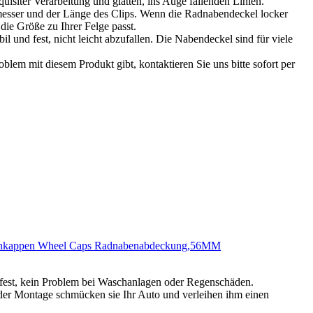
uisiter Verarbeitung und glatten, ins Auge fallenden Linien.
sser und der Länge des Clips. Wenn die Radnabendeckel locker
 die Größe zu Ihrer Felge passt.
 und fest, nicht leicht abzufallen. Die Nabendeckel sind für viele
blem mit diesem Produkt gibt, kontaktieren Sie uns bitte sofort per
abenkappen Wheel Caps Radnabenabdeckung,56MM
allfest, kein Problem bei Waschanlagen oder Regenschäden.
h der Montage schmücken sie Ihr Auto und verleihen ihm einen