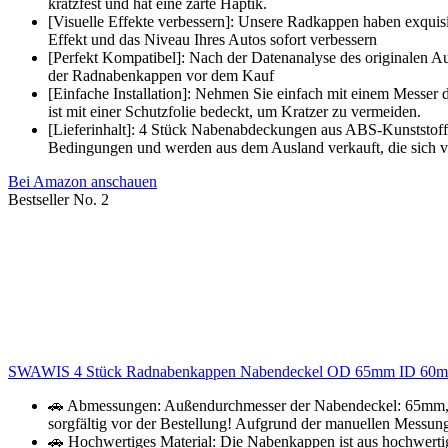
kratzfest und hat eine zarte Haptik.
[Visuelle Effekte verbessern]: Unsere Radkappen haben exquisit
Effekt und das Niveau Ihres Autos sofort verbessern
[Perfekt Kompatibel]: Nach der Datenanalyse des originalen Auto
der Radnabenkappen vor dem Kauf
[Einfache Installation]: Nehmen Sie einfach mit einem Messer 
ist mit einer Schutzfolie bedeckt, um Kratzer zu vermeiden.
[Lieferinhalt]: 4 Stück Nabenabdeckungen aus ABS-Kunststoff
Bedingungen und werden aus dem Ausland verkauft, die sich v
Bei Amazon anschauen
Bestseller No. 2
SWAWIS 4 Stück Radnabenkappen Nabendeckel OD 65mm ID 60mm 
🚗 Abmessungen: Außendurchmesser der Nabendeckel: 65mm, 
sorgfältig vor der Bestellung! Aufgrund der manuellen Messung
🚗 Hochwertiges Material: Die Nabenkappen ist aus hochwertigem