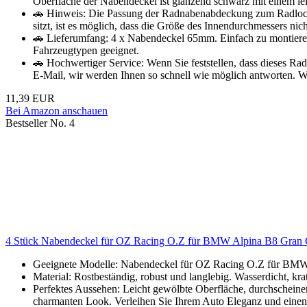
Oberfläche der Nabendeckel ist glänzend schwarz mit einem leic
🚗 Hinweis: Die Passung der Radnabenabdeckung zum Radloch
sitzt, ist es möglich, dass die Größe des Innendurchmessers nich
🚗 Lieferumfang: 4 x Nabendeckel 65mm. Einfach zu montieren, p
Fahrzeugtypen geeignet.
🚗 Hochwertiger Service: Wenn Sie feststellen, dass dieses Rad
E-Mail, wir werden Ihnen so schnell wie möglich antworten. W
11,39 EUR
Bei Amazon anschauen
Bestseller No. 4
4 Stück Nabendeckel für OZ Racing O.Z für BMW Alpina B8 Gra
Geeignete Modelle: Nabendeckel für OZ Racing O.Z für B
Material: Rostbeständig, robust und langlebig. Wasserdicht, kr
Perfektes Aussehen: Leicht gewölbte Oberfläche, durchscheinen
charmanten Look. Verleihen Sie Ihrem Auto Eleganz und eine