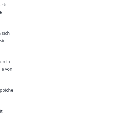
uck
e
 sich
sie
en in
sie von
eppiche
it