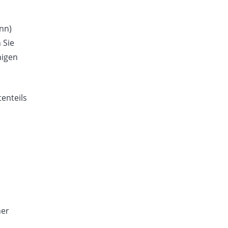
nn)
 Sie
nigen
enteils
.
her