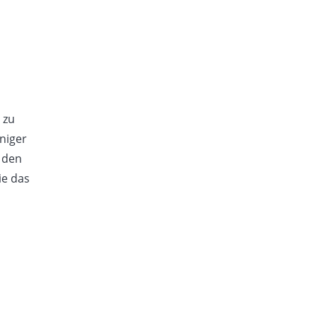
 zu
iniger
e den
ie das