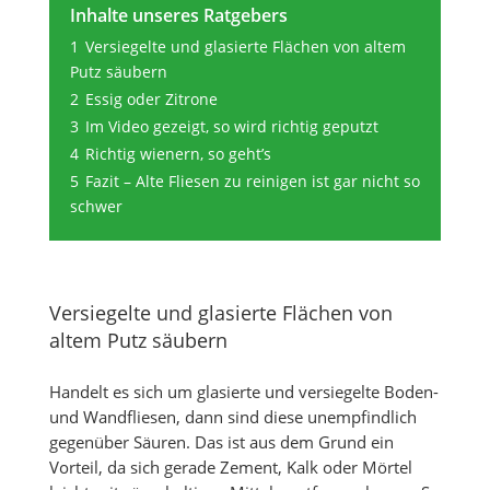
Inhalte unseres Ratgebers
1
Versiegelte und glasierte Flächen von altem
Putz säubern
2
Essig oder Zitrone
3
Im Video gezeigt, so wird richtig geputzt
4
Richtig wienern, so geht’s
5
Fazit – Alte Fliesen zu reinigen ist gar nicht so
schwer
Versiegelte und glasierte Flächen von
altem Putz säubern
Handelt es sich um glasierte und versiegelte Boden-
und Wandfliesen, dann sind diese unempfindlich
gegenüber Säuren. Das ist aus dem Grund ein
Vorteil, da sich gerade Zement, Kalk oder Mörtel